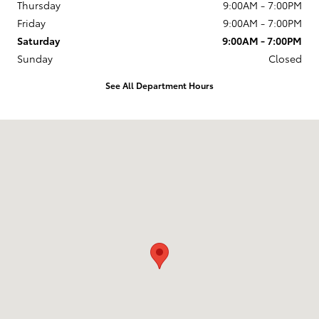
Thursday
9:00AM - 7:00PM
Friday
9:00AM - 7:00PM
Saturday
9:00AM - 7:00PM
Sunday
Closed
See All Department Hours
Visit us at: 1105 Brashear Avenue Morgan City, LA 70380-1929